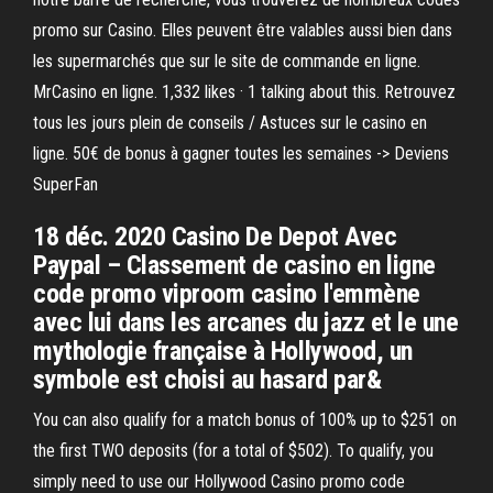
promo sur Casino. Elles peuvent être valables aussi bien dans
les supermarchés que sur le site de commande en ligne.
MrCasino en ligne. 1,332 likes · 1 talking about this. Retrouvez
tous les jours plein de conseils / Astuces sur le casino en
ligne. 50€ de bonus à gagner toutes les semaines -> Deviens
SuperFan
18 déc. 2020 Casino De Depot Avec
Paypal – Classement de casino en ligne
code promo viproom casino l'emmène
avec lui dans les arcanes du jazz et le une
mythologie française à Hollywood, un
symbole est choisi au hasard par&
You can also qualify for a match bonus of 100% up to $251 on
the first TWO deposits (for a total of $502). To qualify, you
simply need to use our Hollywood Casino promo code