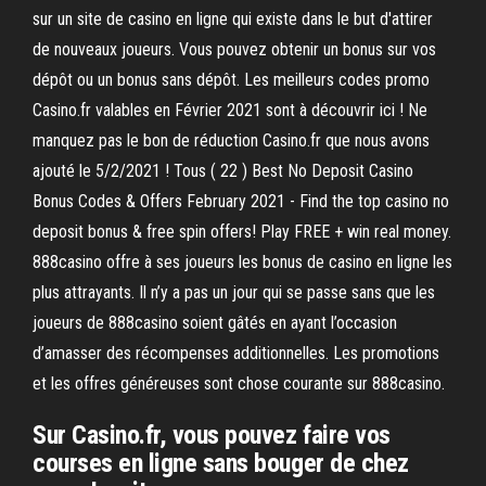
sur un site de casino en ligne qui existe dans le but d'attirer
de nouveaux joueurs. Vous pouvez obtenir un bonus sur vos
dépôt ou un bonus sans dépôt. Les meilleurs codes promo
Casino.fr valables en Février 2021 sont à découvrir ici ! Ne
manquez pas le bon de réduction Casino.fr que nous avons
ajouté le 5/2/2021 ! Tous ( 22 ) Best No Deposit Casino
Bonus Codes & Offers February 2021 - Find the top casino no
deposit bonus & free spin offers! Play FREE + win real money.
888casino offre à ses joueurs les bonus de casino en ligne les
plus attrayants. Il n’y a pas un jour qui se passe sans que les
joueurs de 888casino soient gâtés en ayant l’occasion
d’amasser des récompenses additionnelles. Les promotions
et les offres généreuses sont chose courante sur 888casino.
Sur Casino.fr, vous pouvez faire vos
courses en ligne sans bouger de chez